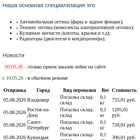
Наша основная специализация это
Автомобильная оптика (фары и задние фонари);
»
Тюнинг оптика (комплекты альтернативной оптики);
»
Кузовные запчасти (капоты, крылья и т.д);
»
Радиаторы (двигателя и кондиционера);
»
Новости
09.05.26
- только прием заказов online на сайте
с
10.05.26
- в обычном режиме
Отправка
Город
Вид перевозки
Вес
Стоимость
Посылка склад-
0,1
05.08.2026
Владимир
755,01 руб.
склад
кг
Ростов-на-
Посылка склад-
0,1
1295,01
05.08.2026
Дону
склад
кг
руб.
Санкт-
Посылка склад-
0,1
05.08.2026
720,01 руб.
Петербург
склад
кг
Посылка склад-
0,1
05.08.2026
Кувандык
390,01 руб.