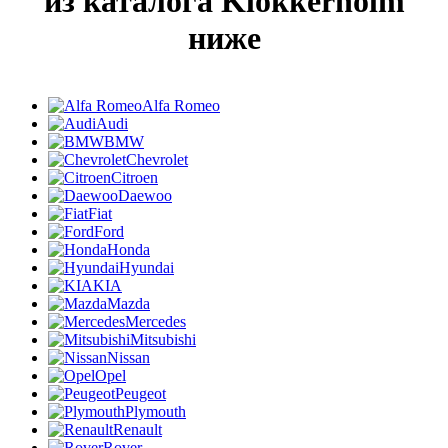
из каталога Klokkerholm
ниже
Alfa Romeo
Audi
BMW
Chevrolet
Citroen
Daewoo
Fiat
Ford
Honda
Hyundai
KIA
Mazda
Mercedes
Mitsubishi
Nissan
Opel
Peugeot
Plymouth
Renault
Rover